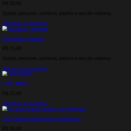
R$
53,00
Queijo, presunto, azeitona, pepino e ovo de codorna.
Adicionar ao carrinho
Picadinho – Grande
R$
73,00
Queijo, presunto, azeitona, pepino e ovo de codorna
Adicionar ao carrinho
Fritas Média
R$
23,00
Adicionar ao carrinho
5 Coxas Asa de Frango com Polentas
R$
38,00