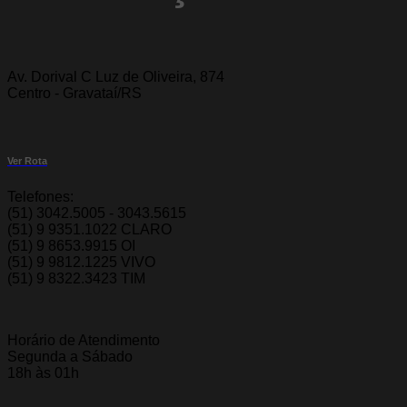
Av. Dorival C Luz de Oliveira, 874
Centro - Gravataí/RS
Ver Rota
Telefones:
(51) 3042.5005 - 3043.5615
(51) 9 9351.1022 CLARO
(51) 9 8653.9915 OI
(51) 9 9812.1225 VIVO
(51) 9 8322.3423 TIM
Horário de Atendimento
Segunda a Sábado
18h às 01h