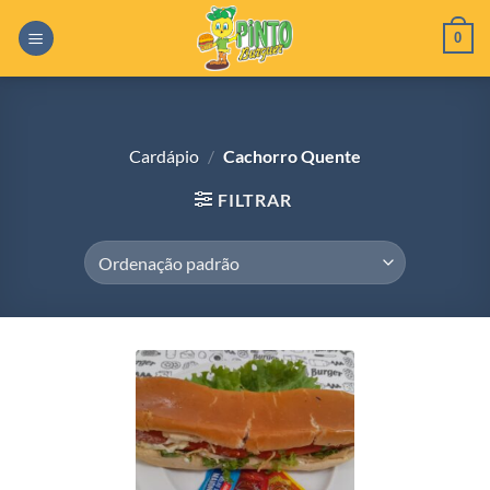
Skip
0
to
content
Cardápio
/
Cachorro Quente
FILTRAR