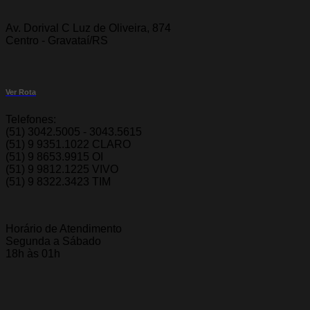
Av. Dorival C Luz de Oliveira, 874
Centro - Gravataí/RS
Ver Rota
Telefones:
(51) 3042.5005 - 3043.5615
(51) 9 9351.1022 CLARO
(51) 9 8653.9915 OI
(51) 9 9812.1225 VIVO
(51) 9 8322.3423 TIM
Horário de Atendimento
Segunda a Sábado
18h às 01h