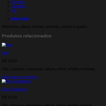
Porções
Torradas
Xis
Descrição
Maionese, alface, tomate, pimenta, cebola e queijo.
Produtos relacionados
Dog
R$
19,00
Pão, salsicha, maionese, alface, milho, ervilha e tomate.
Adicionar ao carrinho
Dog Calabresa
R$
20,00
Pão, linguiça, maionese, alface, milho, ervilha, tomate,