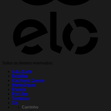
Todos os direitos reservados.
À La Carte
Bebidas
Cachorro Quente
Hambúrguer
Pastéis
Porções
Torradas
Xis
Carrinho