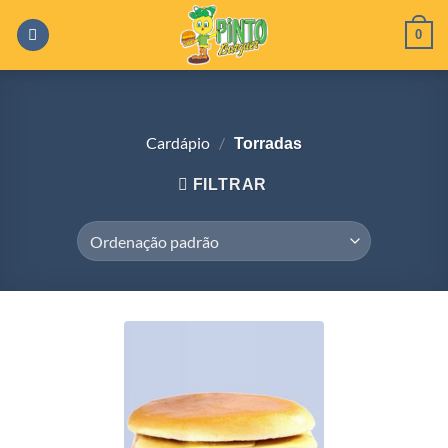
Skip
0
to
content
Cardápio
/
Torradas
FILTRAR