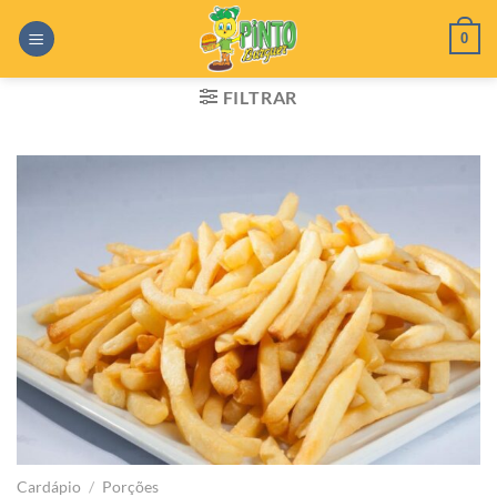
Skip
0
to
content
FILTRAR
Cardápio
/
Porções