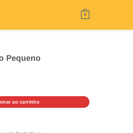
0
go Pequeno
antidade
ionar ao carrinho