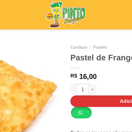
Cardápio
/
Pastéis
Pastel de Fran
16,00
R$
Pastel de Frango Pequeno qu
Adic