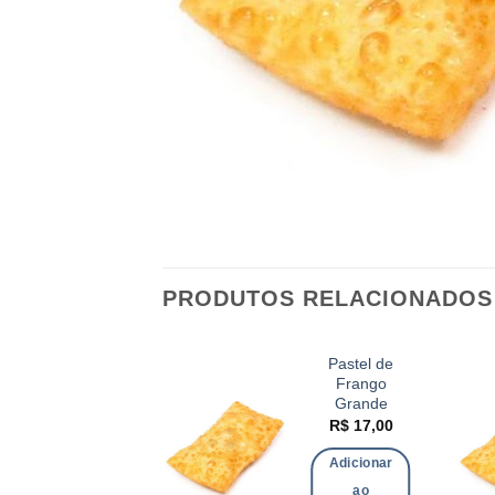
PRODUTOS RELACIONADOS
Pastel de
Pastel de
Carne
Frango
Pequeno
Grande
R$
16,00
R$
17,00
Adicionar
Adicionar
ao
ao